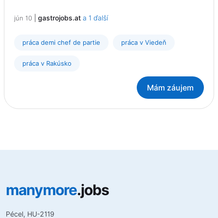
|
gastrojobs.at
a 1 ďalší
jún 10
práca demi chef de partie
práca v Viedeň
práca v Rakúsko
Mám záujem
manymore
.jobs
Pécel, HU-2119