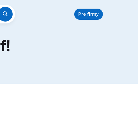
Pre firmy
f!