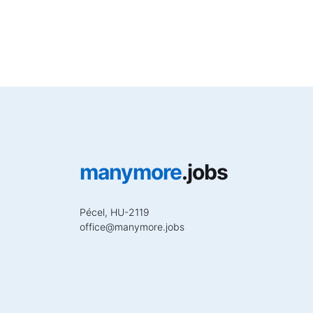
manymore
.jobs
Pécel, HU-2119
office
@
manymore.jobs